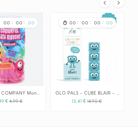


:
:
:
:
:
:
00
00
00
00
00
00
00
THE BATH COMPANY Monster mash - Colourful bath
GLO PALS - CUBE BLAIR - BLEU







Prix
Prix
Prix
Prix
49 €
13,41 €
4,99 €
14,90 €
habituel
habituel