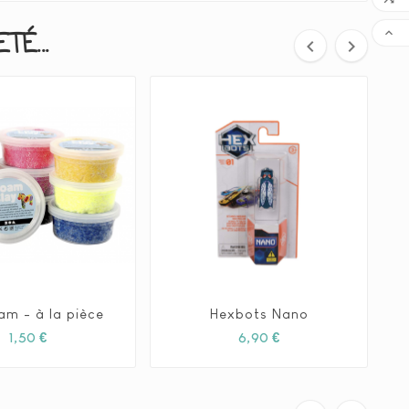

É...


FAI
am - à la pièce
Hexbots Nano







Prix
Prix
1,50 €
6,90 €