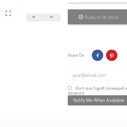




Rupture De Stock
Share On :
Enim quis fugiat consequat e
deserunt.
Notify Me When Available