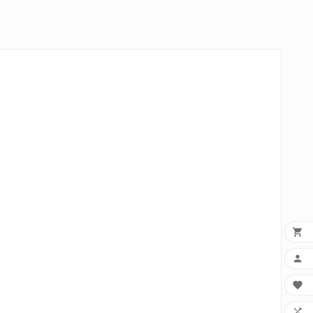



