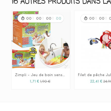
16 AUTRES PRODUITS DANS LA
:
:
:
:
:
00
00
00
00
00
00
Zimpli - Jeu de bain sensoriel






Prix
Prix
1,71 €
22,41 €
1,90 €
24,9
habituel