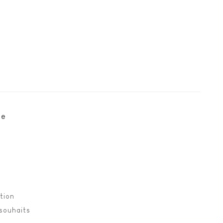
te
tion
 souhaits