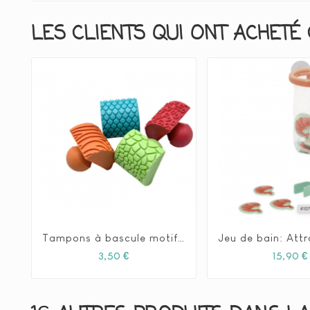
LES CLIENTS QUI ONT ACHETÉ 
Tampons à bascule motifs roche ou animaux- à la pièce






Prix
3,50 €
15,90 €