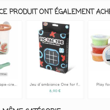
CE PRODUIT ONT ÉGALEMENT ACHET
Jeu de bain: Attrape-crevettes - Janod
Jeu d’ambiance One for fun Tic Tac Toe Game Bleu
Play fo







Prix
Prix
8,90 €