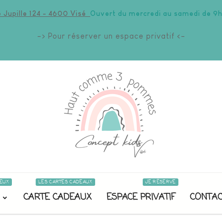
 Jupille 124 - 4600 Visé
Ouvert du mercredi au samedi de 9h
-> Pour réserver un espace privatif <-
EUX
LES CARTES CADEAUX
JE RÉSERVE
CARTE CADEAUX
ESPACE PRIVATIF
CONTAC