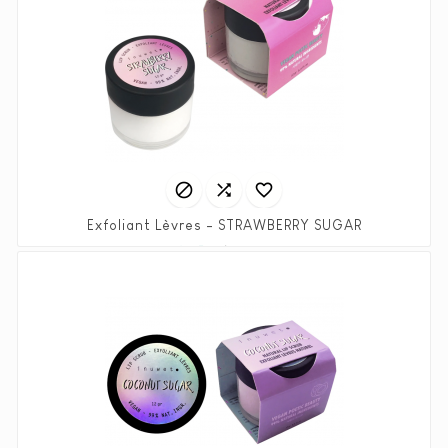



Exfoliant Lèvres - STRAWBERRY SUGAR
Prix
Prix
3,45 €
6,90 €
habituel