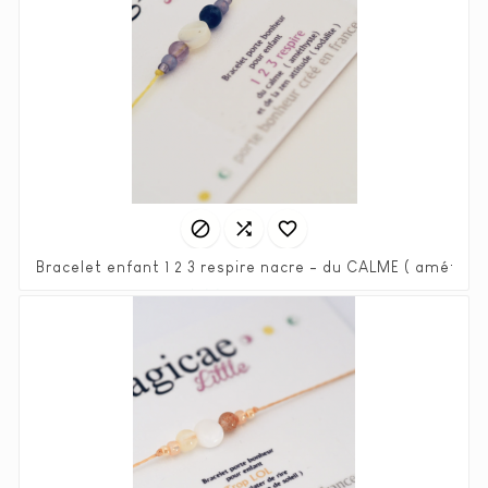



Bracelet enfant 1 2 3 respire nacre - du CALME ( améthy
Prix
Prix
6,00 €
12,00 €
habituel