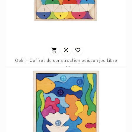



Goki - Coffret de construction poisson jeu Libre
Prix
Prix
19,50 €
38,99 €
habituel