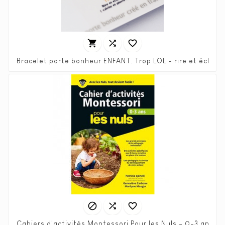



Bracelet porte bonheur ENFANT. Trop LOL - rire et éclater de
Prix
Prix
6,00 €
12,00 €
habituel



Cahiers d'activités Montessori Pour les Nuls - 0-3 ans