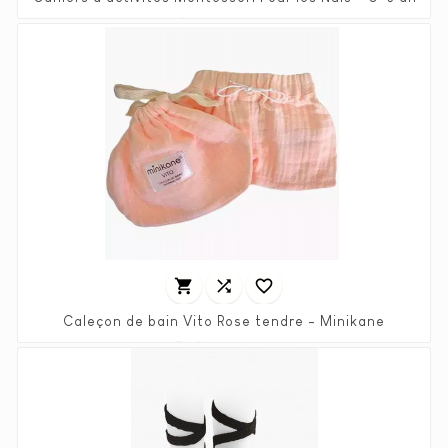
Prix
Prix
5,98 €
11,95 €
habituel



Caleçon de bain Vito Rose tendre - Minikane
Prix
Prix
7,45 €
14,90 €
habituel