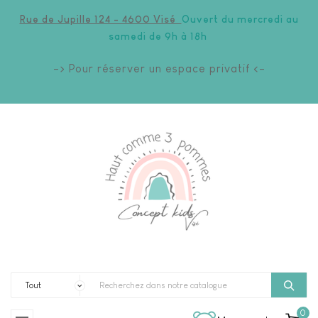
Rue de Jupille 124 - 4600 Visé
Ouvert du mercredi au
samedi de 9h à 18h
-> Pour réserver un espace privatif <-
0