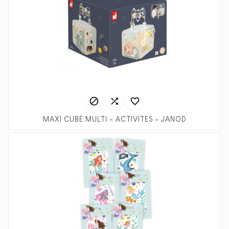



MAXI CUBE MULTI - ACTIVITES - JANOD
Prix
Prix
49,99 €
79,99 €
habituel