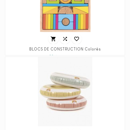



BLOCS DE CONSTRUCTION Colorés
Prix
Prix
22,50 €
44,99 €
habituel