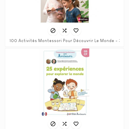



100 Activités Montessori Pour Découvrir Le Monde - 3/6 
Prix
Prix
5,95 €
11,90 €
habituel


