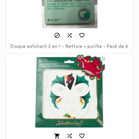



Disque exfoliant 2 en 1 - Nettoie + purifie - Pack de 6
Prix
Prix
4,45 €
8,90 €
habituel


