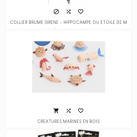



COLLIER BRUME SIRENE - HIPPOCAMPE OU ETOILE DE MER
Prix
Prix
2,50 €
4,99 €
habituel



CRÉATURES MARINES EN BOIS
Prix
Prix
16,45 €
32,90 €