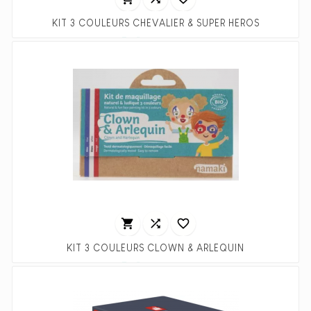
KIT 3 COULEURS CHEVALIER & SUPER HEROS
Prix
Prix
7,45 €
14,90 €
habituel



KIT 3 COULEURS CLOWN & ARLEQUIN
Prix
Prix
7,45 €
14,90 €
habituel