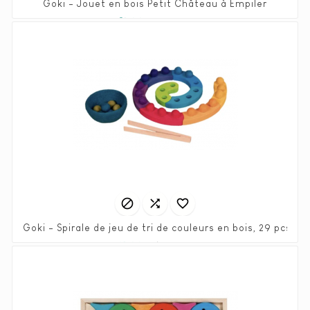
Goki - Jouet en bois Petit Château à Empiler
Prix
Prix
21,00 €
41,99 €
habituel



Goki - Spirale de jeu de tri de couleurs en bois, 29 pcs.
Prix
Prix
31,00 €
61,99 €
habituel