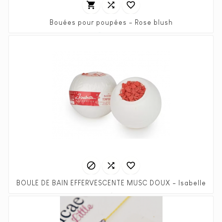



Bouées pour poupées - Rose blush
Prix
Prix
4,95 €
9,90 €
habituel



BOULE DE BAIN EFFERVESCENTE 
Prix
Prix
3,48 €
6,95 €
habituel