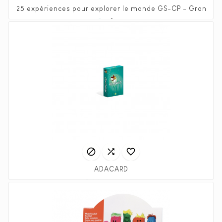
25 expériences pour explorer le monde GS-CP - Grand F
Prix
Prix
4,45 €
8,90 €
habituel



ADACARD
Prix
Prix
5,00 €
10,00 €
habituel