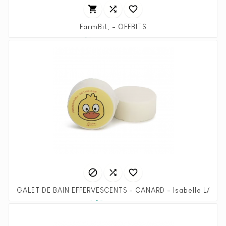



FarmBit, - OFFBITS
Prix
Prix
25,00 €
55,90 €
habituel



GALET DE BAIN EFFERVESCENTS - CANARD - Isabel
Prix
Prix
1,25 €
2,50 €
habituel