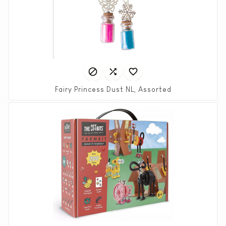



Fairy Princess Dust NL, Assorted
Prix
Prix
3,50 €
6,99 €
habituel