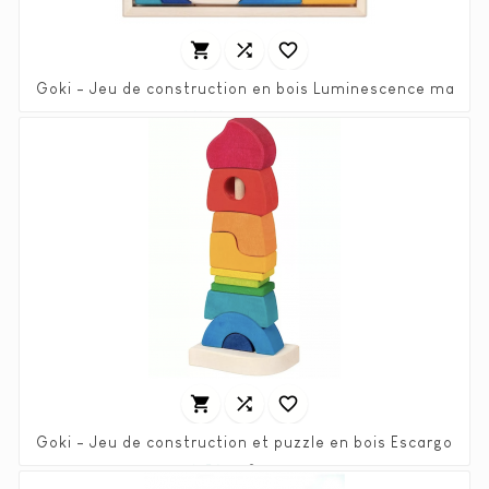



Goki - Jeu de construction en bois Luminescence marine
Prix
Prix
30,00 €
59,99 €
habituel



Goki - Jeu de construction et puzzle en bois Escargot
Prix
Prix
9,50 €
18,99 €