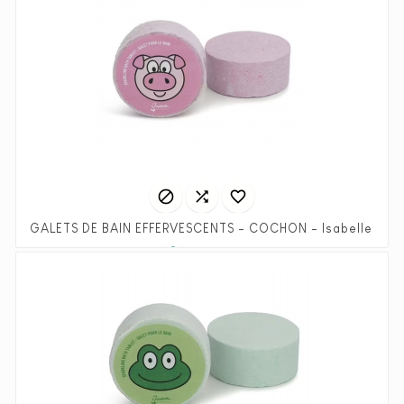



GALETS DE BAIN EFFERVESCENTS - 
Prix
Prix
1,25 €
2,50 €
habituel