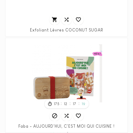



Exfoliant Lèvres COCONUT SUGAR
Prix
Prix
3,45 €
6,90 €
habituel
:
:
:
175
12
17
17



Faba - AUJOURD'HUI, C'EST MOI QUI CUISINE !