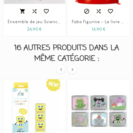






Ensemble de jeu Science4You « Atelier de modelage » pour enfants créatifs
Faba Figurine - Le livre de la jungle et une autre histoire
Prix
Prix
24,90 €
14,90 €
16 AUTRES PRODUITS DANS LA
MÊME CATÉGORIE :

