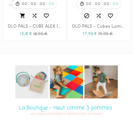
:
:
:
:
:
:
00
00
00
00
00
00
00
00






GLO PALS - CUBE ALEX (JAUNE)
GLO PALS - Cubes Lumineux - Fée - Edition limité
Prix
Prix
Prix
Prix
13,41 €
14,90 €
17,96 €
19,95 €
habituel
habituel