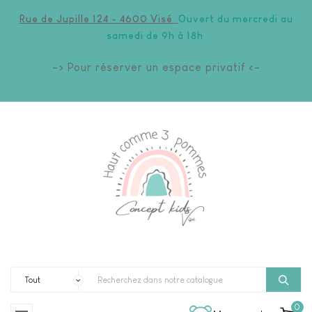
Rue de Jupille 124 - 4600 Visé
Ouvert du mercredi au
samedi de 9h à 18h
-> Pour réserver un espace privatif <-
0