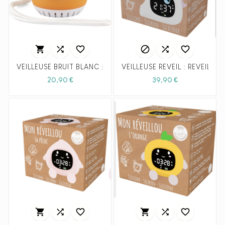






VEILLEUSE BRUIT BLANC : CALINOU LE PARESSEUX - ULYSSE
VEILLEUSE RÉVEIL : RÉVEILLO
Prix
Prix
20,90 €
39,90 €





