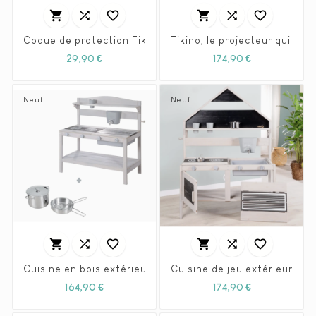






Coque de protection Tikino
Tikino, le projecteur qui éve
Prix
Prix
29,90 €
174,90 €
Neuf
Neuf






Cuisine de jeu extérieure et 
Cuisine en bois extérieure avec acc
Prix
Prix
164,90 €
174,90 €