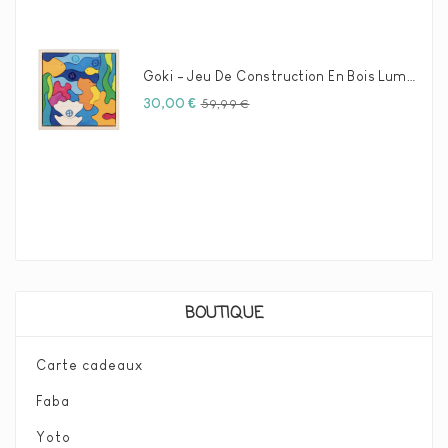
Goki - Jeu De Construction En Bois Luminescence Marine
Prix
Prix
30,00 €
59,99 €
habituel
BOUTIQUE
Carte cadeaux
Faba
Yoto