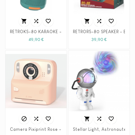






RETROKS-80 KARAOKE - ENCEINTE BLEU - MOB
RETRORS-80 SPEAKER - ENCE
Prix
Prix
49,90 €
39,90 €






Camera Pixiprint Rose - MOB
Stellar Light, Astronaute Pr