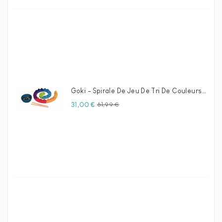
Goki - Spirale De Jeu De Tri De Couleurs En Bois, 29 Pcs.
Prix
Prix
31,00 €
61,99 €
habituel