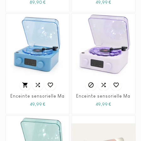
Prix
Prix
89,90 €
49,99 €






Enceinte sensorielle Magic Wave bleue - Little L
Enceinte sensorielle Magic W
Prix
Prix
49,99 €
49,99 €