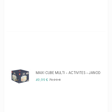
habituel
MAXI CUBE MULTI - ACTIVITES - JANOD
Prix
Prix
49,99 €
79,99 €
habituel