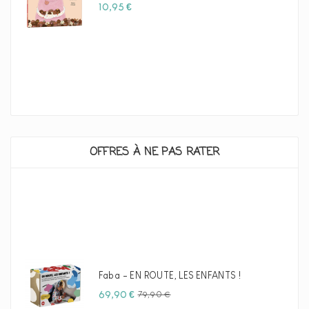
Prix
10,95 €
OFFRES À NE PAS RATER
Faba - EN ROUTE, LES ENFANTS !
Prix
Prix
69,90 €
79,90 €