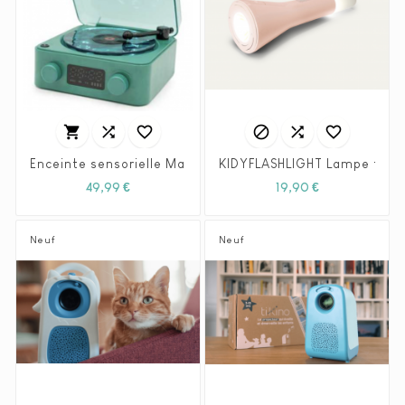






Enceinte sensorielle Magic Wave verte - Little L
KIDYFLASHLIGHT Lampe torch
Prix
Prix
49,99 €
19,90 €
Neuf
Neuf