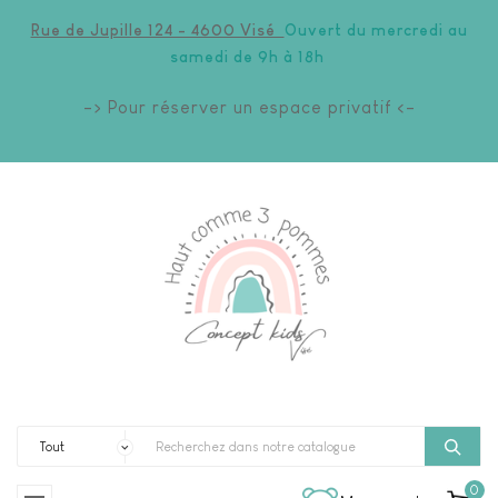
Rue de Jupille 124 - 4600 Visé
Ouvert du mercredi au
samedi de 9h à 18h
-> Pour réserver un espace privatif <-
0