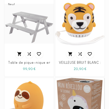
Neuf






Table de pique-nique enfant - Mobilier de jardin
VEILLEUSE BRUIT BLANC : CA
Prix
Prix
99,90 €
20,90 €