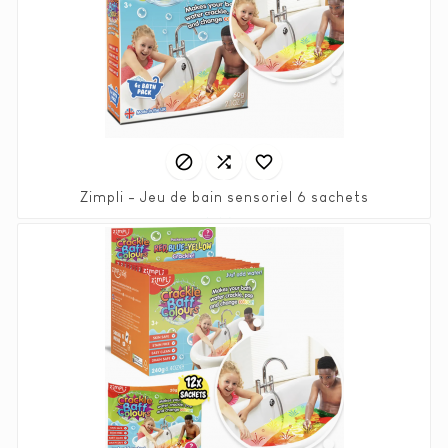



Zimpli - Jeu de bain sensoriel 6 sachets
Prix
6,90 €