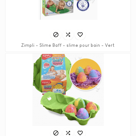



Zimpli - Slime Baff - slime pour bain - Vert
Prix
7,90 €


