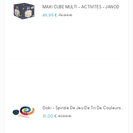
MAXI CUBE MULTI - ACTIVITES - JANOD
Prix
Prix
49,99 €
79,99 €
habituel
Goki - Spirale De Jeu De Tri De Couleurs En Bois, 29 Pcs.
Prix
Prix
31,00 €
61,99 €
habituel