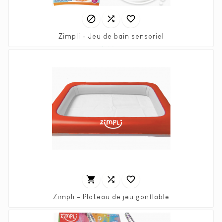



Zimpli - Jeu de bain sensoriel
Prix
1,90 €



Zimpli - Plateau de jeu gonflable
Prix
6,90 €