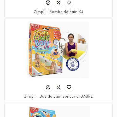



Zimpli - Bombe de bain X4
Prix
7,90 €



Zimpli - Jeu de bain sensoriel JAUNE
Prix
7,90 €