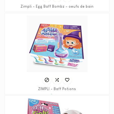
Zimpli - Egg Baff Bombz - oeufs de bain
Prix
9,90 €



ZIMPLI - Baff Potions
Prix
20,90 €