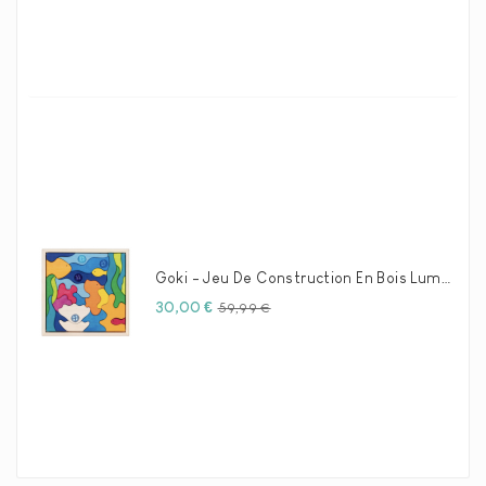
Goki - Jeu De Construction En Bois Luminescence Marine
Prix
Prix
30,00 €
59,99 €
habituel