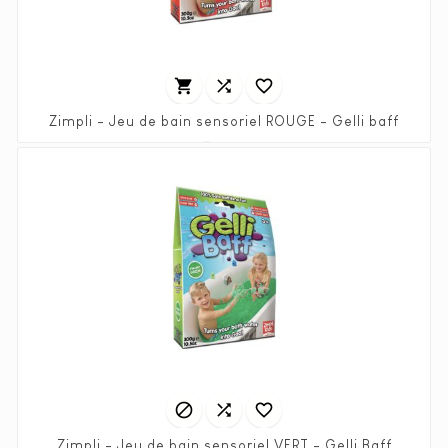



Zimpli - Jeu de bain sensoriel ROUGE - Gelli baff
Prix
7,90 €



Zimpli - Jeu de bain sensoriel VERT - Gelli Baff