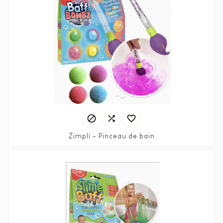



Zimpli - Pinceau de bain
Prix
16,90 €