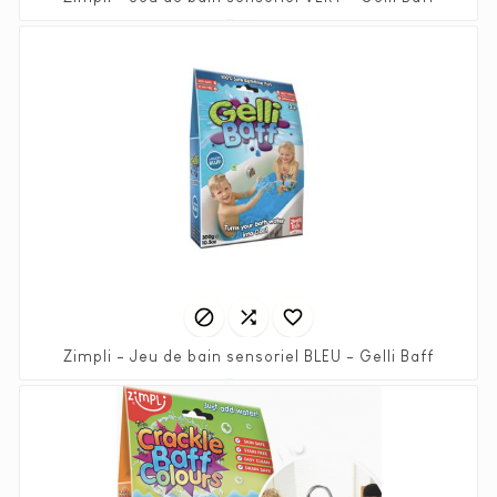
Prix
7,90 €



Zimpli - Jeu de bain sensoriel BLEU - Gelli Baff
Prix
7,90 €