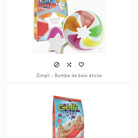



Zimpli - Bombe de bain étoile
Prix
5,90 €