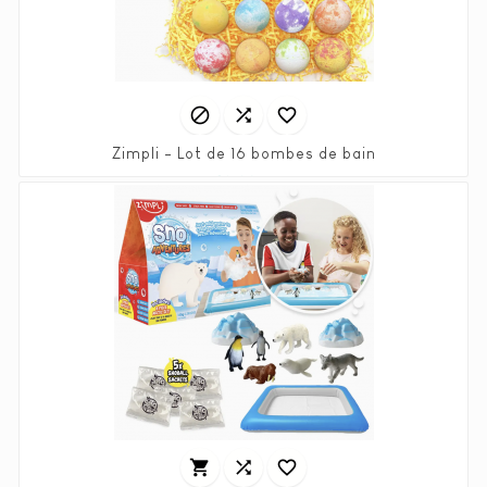



Zimpli - Lot de 16 bombes de bain
Prix
19,90 €


