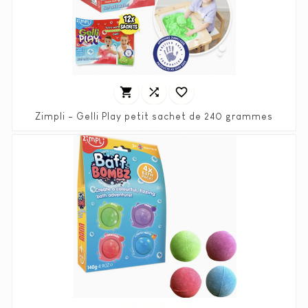



Zimpli - Gelli Play petit sachet de 240 grammes
Prix
1,90 €