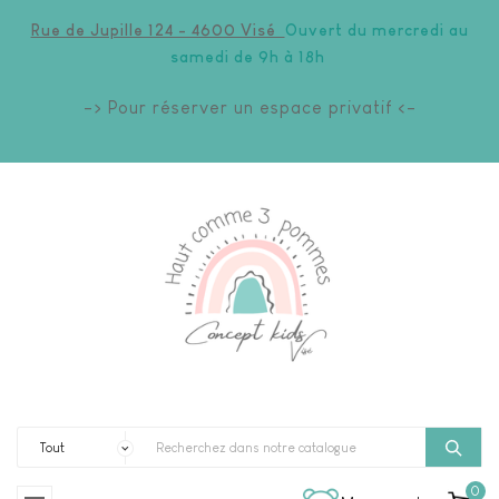
Rue de Jupille 124 - 4600 Visé
Ouvert du mercredi au
samedi de 9h à 18h
-> Pour réserver un espace privatif <-
0