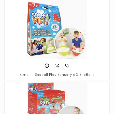



Zimpli - Snoball Play Sensory 60 SnoBalls
Prix
6,90 €