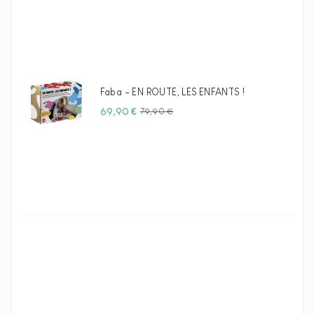
Faba - EN ROUTE, LES ENFANTS !
Prix
Prix
69,90 €
79,90 €
habituel