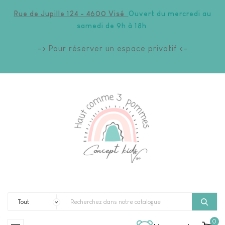
Rue de Jupille 124 - 4600 Visé
Ouvert du mercredi au
samedi de 9h à 18h
-> Pour réserver un espace privatif <-
0