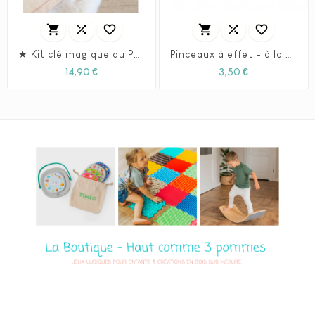






★ Kit clé magique du Père Noël et le certificat pour enfant sage
Pinceaux à effet - à la pièce
Prix
Prix
14,90 €
3,50 €