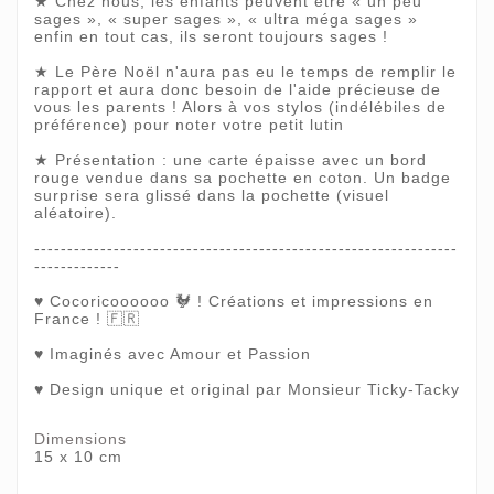
★ Chez nous, les enfants peuvent être « un peu
sages », « super sages », « ultra méga sages »
enfin en tout cas, ils seront toujours sages !
★ Le Père Noël n'aura pas eu le temps de remplir le
rapport et aura donc besoin de l'aide précieuse de
vous les parents ! Alors à vos stylos (indélébiles de
préférence) pour noter votre petit lutin
★ Présentation : une carte épaisse avec un bord
rouge vendue dans sa pochette en coton. Un badge
surprise sera glissé dans la pochette (visuel
aléatoire).
----------------------------------------------------------------
-------------
♥ Cocoricoooooo 🐓 ! Créations et impressions en
France ! 🇫🇷
♥ Imaginés avec Amour et Passion
♥ Design unique et original par Monsieur Ticky-Tacky
Dimensions
15 x 10 cm