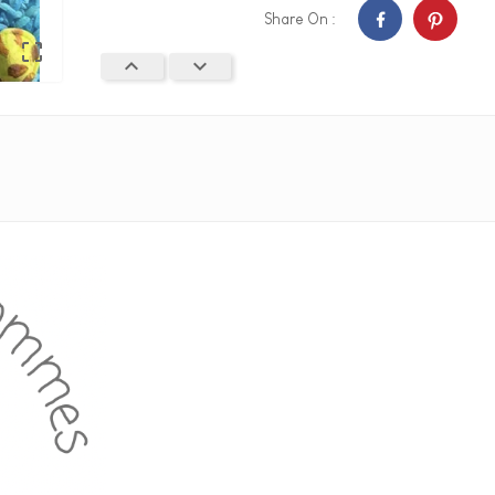
Share On :


