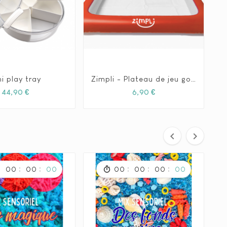
ni play tray
Zimpli - Plateau de jeu gonflable







Prix
Prix
44,90 €
6,90 €


:
:
:
:
:
:
00
00
00
00
00
00
00