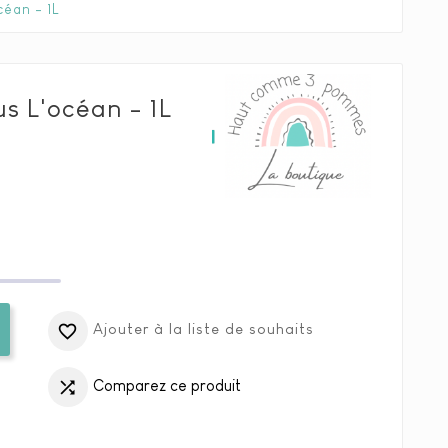
céan - 1L
s L'océan - 1L
Ajouter à la liste de souhaits

Comparez ce produit
