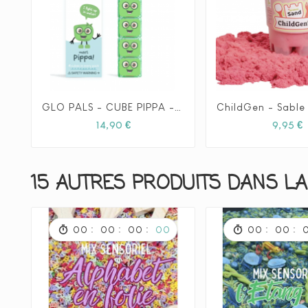
GLO PALS - CUBE PIPPA - VERT






Prix
P
14,90 €
9,95 €
15 AUTRES PRODUITS DANS LA
:
:
:
:
:
00
00
00
00
00
00