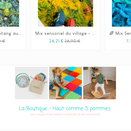
Mix sensoriel - L'étang aux grenouilles - 1L
Mix sensoriel du village - XL







Prix
Prix
Prix
Prix
24,21 €
7,
0 €
26,90 €
habituel
habituel