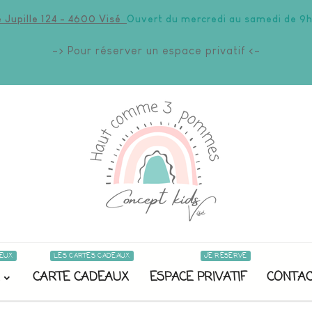
 Jupille 124 - 4600 Visé
Ouvert du mercredi au samedi de 9h
-> Pour réserver un espace privatif <-
EUX
LES CARTES CADEAUX
JE RÉSERVE
CARTE CADEAUX
ESPACE PRIVATIF
CONTAC