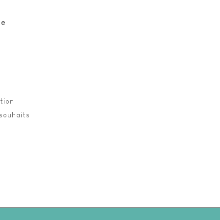
te
tion
 souhaits