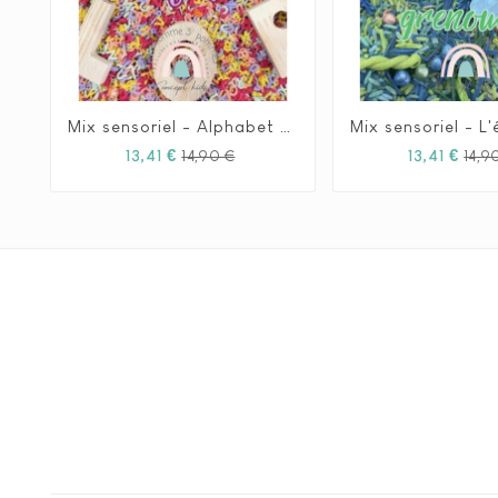
Mix sensoriel - Alphabet en folie - 1L






Prix
Prix
13,41 €
13,41 €
14,90 €
14,9
habituel