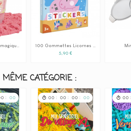
ChildGen - Sable magique ChildGen 500 gr - Rose
100 Gommettes Licornes - Janod
Mi







rix
Prix
5,90 €
 MÊME CATÉGORIE :
:
:
:
:
00
00
00
00
00
00
00