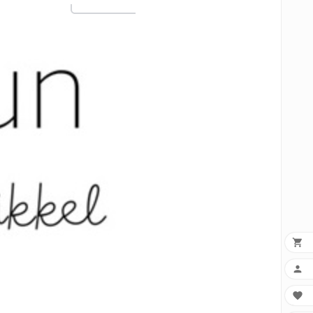


