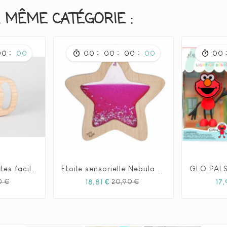
 MÊME CATÉGORIE :
:
:
:
:
00
00
00
00
00
00
00
Panneau à paillettes facile à tenir - Argent
Étoile sensorielle Nebula - Petit Boum







Prix
Prix
Prix
Prix
18,81 €
17,
0 €
20,90 €
habituel
habituel