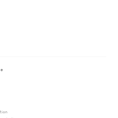
te
tion