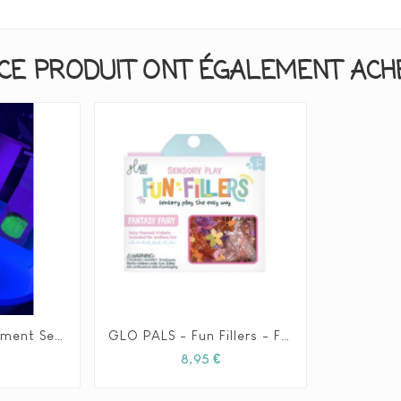
CE PRODUIT ONT ÉGALEMENT ACHET
🌈 Box Transvasement Sensoriel Fluo UV
GLO PALS - Fun Fillers - Fée Merveilleuse






Prix
Prix
8,95 €