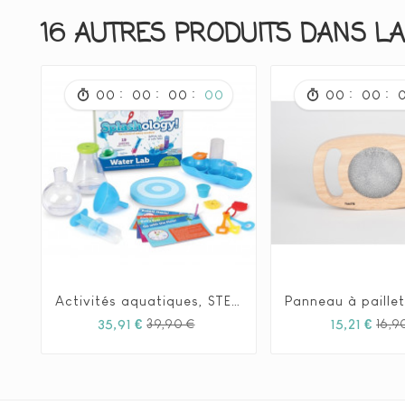
16 AUTRES PRODUITS DANS LA
:
:
:
:
:
00
00
00
00
00
00
Activités aquatiques, STEM- Learning Ressource






Prix
Prix
35,91 €
15,21 €
39,90 €
16,9
habituel