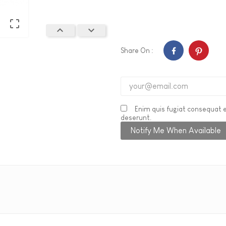



Share On :
Enim quis fugiat consequat e
deserunt.
Notify Me When Available