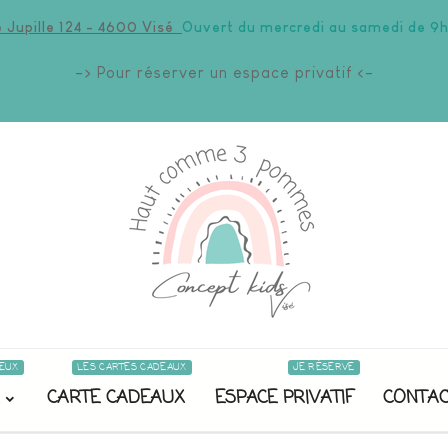
 Jupille 124 - 4600 Visé
Ouvert du mercredi au samedi de 9h
-> Pour réserver un espace privatif <-
EUX
LES CARTES CADEAUX
JE RÉSERVE
CARTE CADEAUX
ESPACE PRIVATIF
CONTAC