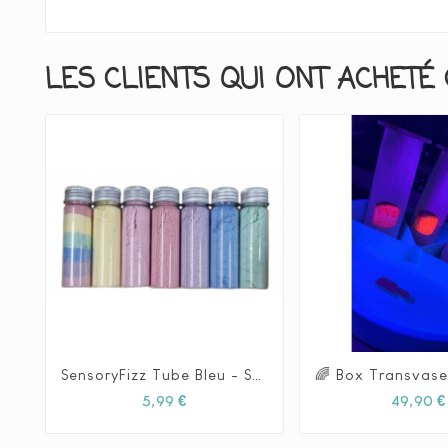
LES CLIENTS QUI ONT ACHETÉ 
SensoryFizz Tube Bleu - Sensory Fun






Prix
5,99 €
49,90 €