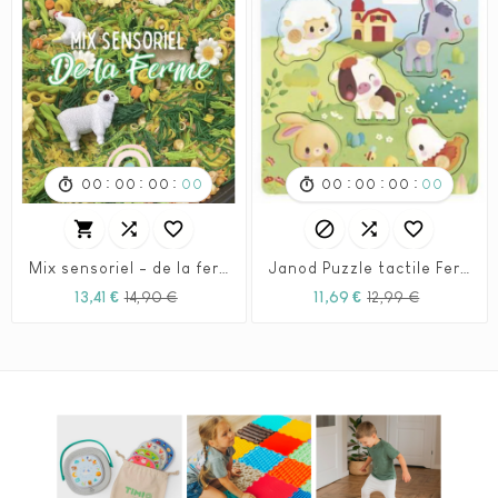
:
:
:
:
:
:
00
00
00
00
00
00
00
00






Mix sensoriel - de la ferme - 1L
Janod Puzzle tactile Ferme - Janod
Prix
Prix
Prix
Prix
13,41 €
14,90 €
11,69 €
12,99 €
habituel
habituel