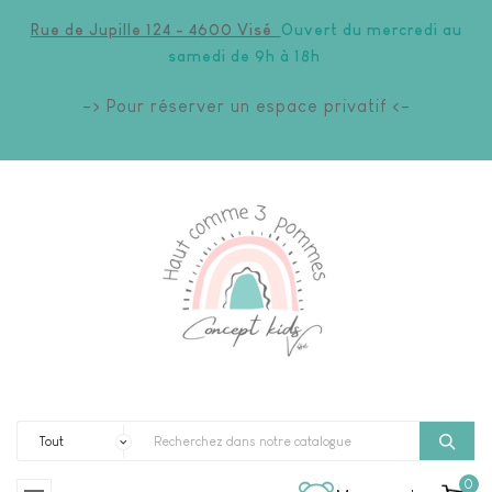
Rue de Jupille 124 - 4600 Visé
Ouvert du mercredi au
samedi de 9h à 18h
-> Pour réserver un espace privatif <-
0