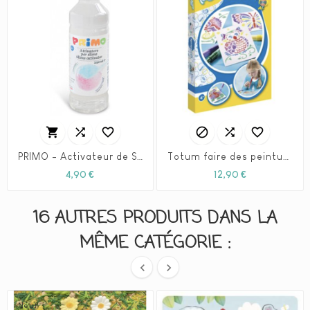






PRIMO - Activateur de Slime (240ml)
Totum faire des peintures à souffler
Prix
Prix
4,90 €
12,90 €
16 AUTRES PRODUITS DANS LA
MÊME CATÉGORIE :


Neuf