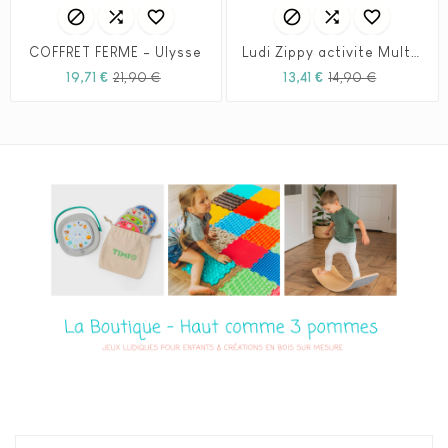






COFFRET FERME - Ulysse
Ludi Zippy activite Multicolore
Prix
Prix
Prix
Prix
19,71 €
21,90 €
13,41 €
14,90 €
habituel
habituel