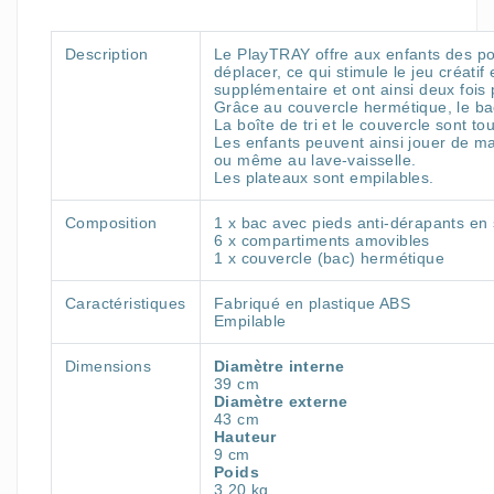
Description
Le PlayTRAY offre aux enfants des poss
déplacer, ce qui stimule le jeu créati
supplémentaire et ont ainsi deux fois p
Grâce au couvercle hermétique, le bac
La boîte de tri et le couvercle sont 
Les enfants peuvent ainsi jouer de ma
ou même au lave-vaisselle.
Les plateaux sont empilables.
Composition
1 x bac avec pieds anti-dérapants en 
6 x compartiments amovibles
1 x couvercle (bac) hermétique
Caractéristiques
Fabriqué en plastique ABS
Empilable
Dimensions
Diamètre interne
39 cm
Diamètre externe
43 cm
Hauteur
9 cm
Poids
3,20 kg