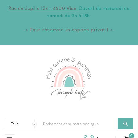
Rue de Jupille 124 - 4600 Visé
Ouvert du mercredi au
samedi de 9h à 18h
-> Pour réserver un espace privatif <-
0