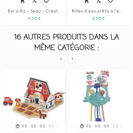






Bar à Riz - Seau - Création mélange sensoriel
Billes d'eau prête à l'emploi - grand format
Prix
Prix
9,90 €
8,90 €
16 AUTRES PRODUITS DANS LA
MÊME CATÉGORIE :


:
:
:
:
:
:
00
00
00
00
00
00
00
00