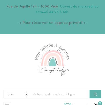
Rue de Jupille 124 - 4600 Visé
Ouvert du mercredi au
samedi de 9h à 18h
-> Pour réserver un espace privatif <-
0