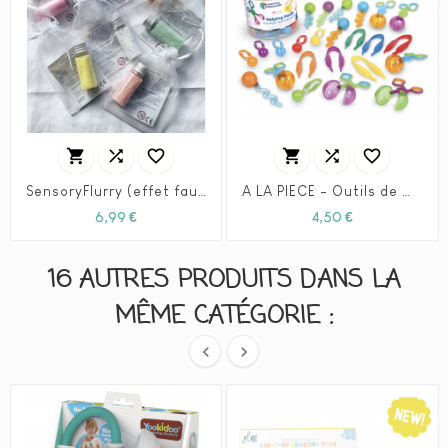






SensoryFlurry (effet fausse neige) - Sensory Fun
A LA PIECE - Outils de motricité fine - Learning Ressources
Prix
Prix
6,99 €
4,50 €
16 AUTRES PRODUITS DANS LA
MÊME CATÉGORIE :

