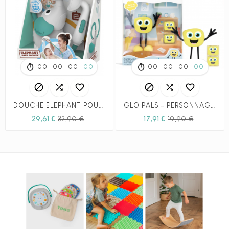
:
:
:
:
:
:
00
00
00
00
00
00
00
00






DOUCHE ÉLÉPHANT POUR BÉBÉ - GRIS & VERT FORÊT
GLO PALS - PERSONNAGE - ALEX - JAUNE
Prix
Prix
Prix
Prix
29,61 €
32,90 €
17,91 €
19,90 €
habituel
habituel