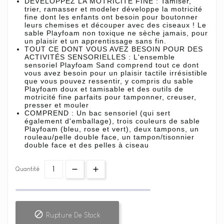
DÉVELOPPEZ LA MOTRICITÉ FINE : Tamiser,
trier, ramasser et modeler développe la motricité
fine dont les enfants ont besoin pour boutonner
leurs chemises et découper avec des ciseaux ! Le
sable Playfoam non toxique ne sèche jamais, pour
un plaisir et un apprentissage sans fin.
TOUT CE DONT VOUS AVEZ BESOIN POUR DES
ACTIVITÉS SENSORIELLES : L'ensemble
sensoriel Playfoam Sand comprend tout ce dont
vous avez besoin pour un plaisir tactile irrésistible
que vous pouvez ressentir, y compris du sable
Playfoam doux et tamisable et des outils de
motricité fine parfaits pour tamponner, creuser,
presser et mouler
COMPREND : Un bac sensoriel (qui sert
également d'emballage), trois couleurs de sable
Playfoam (bleu, rose et vert), deux tampons, un
rouleau/pelle double face, un tampon/tisonnier
double face et des pelles à ciseau
Quantité

Rupture De Stock