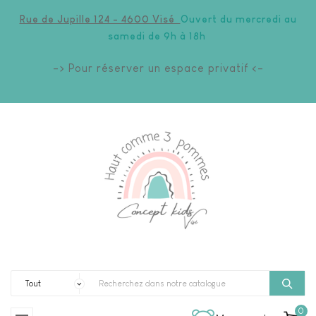
Rue de Jupille 124 - 4600 Visé
Ouvert du mercredi au
samedi de 9h à 18h
-> Pour réserver un espace privatif <-
0