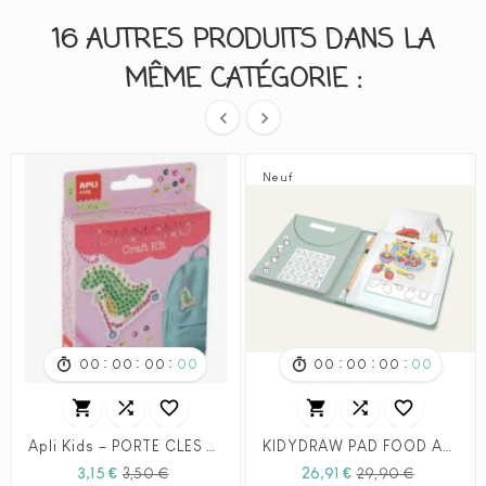
16 AUTRES PRODUITS DANS LA
MÊME CATÉGORIE :


Neuf
:
:
:
:
:
:
00
00
00
00
00
00
00
00






Apli Kids – PORTE CLES DIAMOND ASSORTIS - DINOSAURE
KIDYDRAW PAD FOOD AROUND THE WORLD - Tablette a dessin lumineuse - Kidywolf
Prix
Prix
Prix
Prix
3,15 €
3,50 €
26,91 €
29,90 €