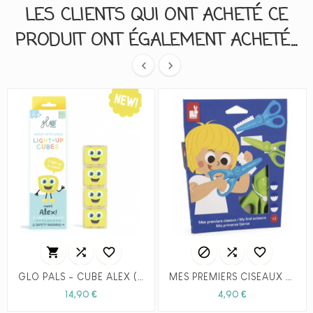
LES CLIENTS QUI ONT ACHETÉ CE
PRODUIT ONT ÉGALEMENT ACHETÉ...








GLO PALS - CUBE ALEX (JAUNE)
MES PREMIERS CISEAUX - Janod
Prix
Prix
14,90 €
4,90 €