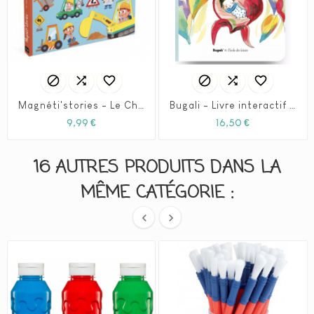






Magnéti'stories - Le Chantier - Janod
Bugali - Livre interactif - Le premier jour de Minusculette (3+)
Prix
Prix
9,99 €
16,50 €
16 AUTRES PRODUITS DANS LA
MÊME CATÉGORIE :

