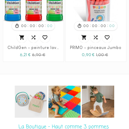
:
:
:
:
:
:
00
00
00
00
00
00
00
00






ChildGen - peinture lavable pour les doigts à la pièce 12 couleurs au choix
PRIMO - pinceaux Jumbo
Prix
Prix
Prix
Prix
6,21 €
6,90 €
0,90 €
1,00 €
habituel
habituel