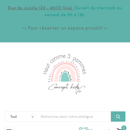
Rue de Jupille 124 - 4600 Visé
Ouvert du mercredi au
samedi de 9h à 18h
-> Pour réserver un espace privatif <-
0