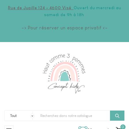
Rue de Jupille 124 - 4600 Visé
Ouvert du mercredi au
samedi de 9h à 18h
-> Pour réserver un espace privatif <-
0