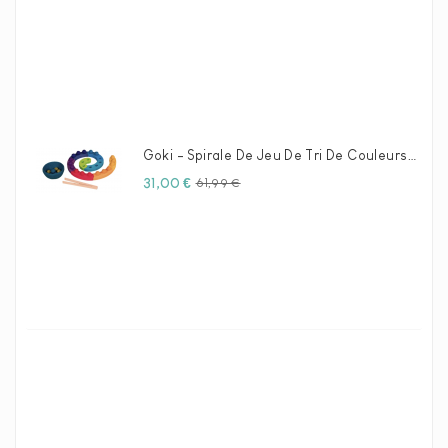
Goki - Spirale De Jeu De Tri De Couleurs En Bois, 29 Pcs.
Prix
Prix
31,00 €
61,99 €
habituel