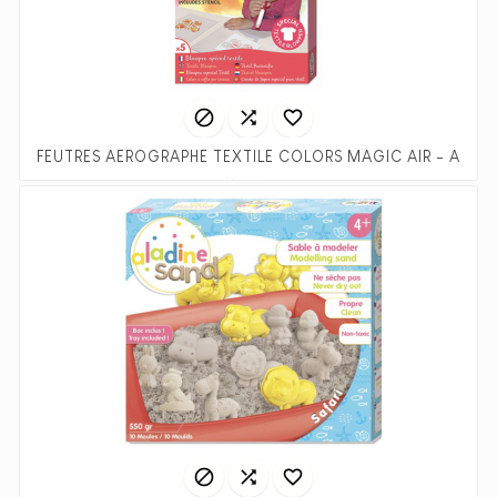



FEUTRES AEROGRAPHE TEXTILE C
Prix
11,99 €


