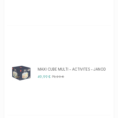
MAXI CUBE MULTI - ACTIVITES - JANOD
Prix
Prix
49,99 €
79,99 €
habituel