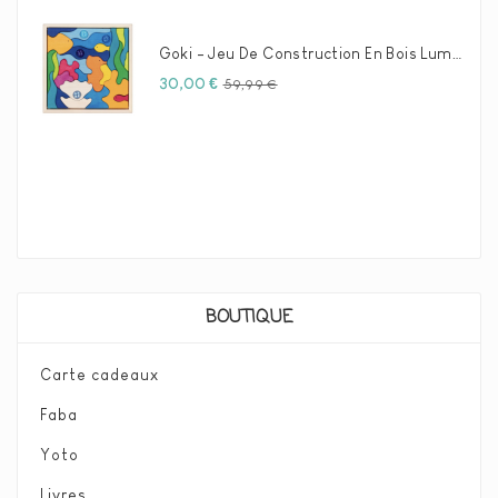
Goki - Jeu De Construction En Bois Luminescence Marine
Prix
Prix
30,00 €
59,99 €
habituel
BOUTIQUE
Carte cadeaux
Faba
Yoto
Livres