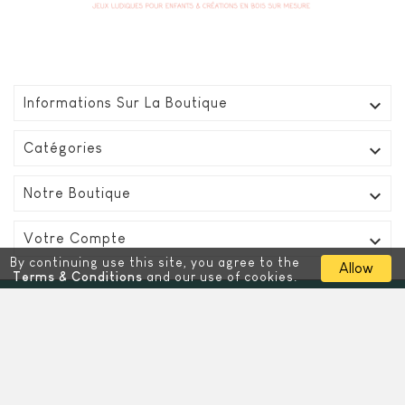

Informations Sur La Boutique

Catégories

Notre Boutique

Votre Compte
By continuing use this site, you agree to the
Allow
Terms & Conditions
and our use of cookies.
© 2021 - Tous Droits Réservés
Provided By
My Shop On Web
.