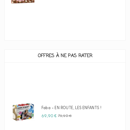
OFFRES À NE PAS RATER
Faba - EN ROUTE, LES ENFANTS !
Prix
Prix
69,90 €
79,90 €
habituel