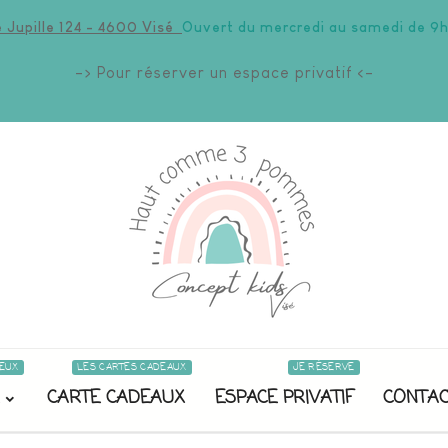
 Jupille 124 - 4600 Visé
Ouvert du mercredi au samedi de 9h
-> Pour réserver un espace privatif <-
EUX
LES CARTES CADEAUX
JE RÉSERVE
CARTE CADEAUX
ESPACE PRIVATIF
CONTAC