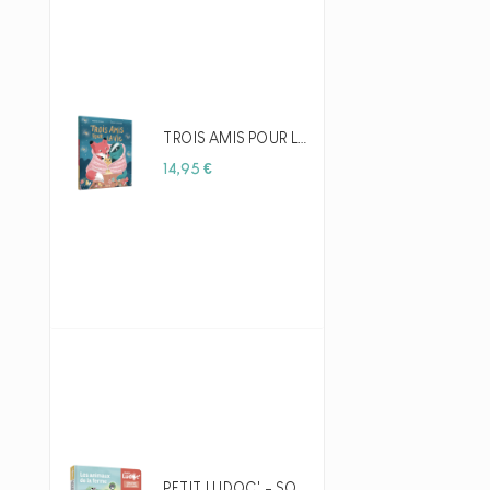
TROIS AMIS POUR LA VIE - AUZOU
Prix
14,95 €
PETIT LUDOC' - SOULÈVE LES FLAPS : LES ANIMAUX DE LA FERME - AUZOU