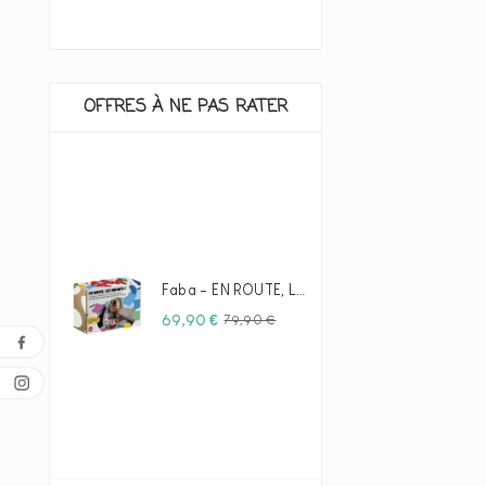
OFFRES À NE PAS RATER
Faba - EN ROUTE, LES ENFANTS !
Prix
Prix
69,90 €
79,90 €
habituel