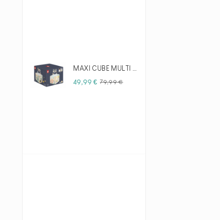
MAXI CUBE MULTI - ACTIVITES - JANOD
Prix
Prix
49,99 €
79,99 €
habituel