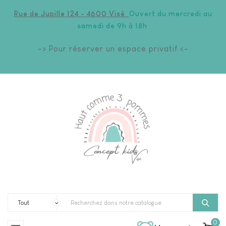
Rue de Jupille 124 - 4600 Visé
Ouvert du mercredi au
samedi de 9h à 18h
-> Pour réserver un espace privatif <-
0