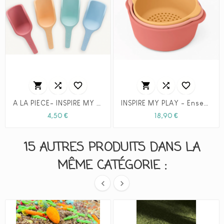






A LA PIECE- INSPIRE MY PLAY - Ensemble de mini cuillères
INSPIRE MY PLAY - Ensemble de bols gigognes - corail/jaune
Prix
Prix
4,50 €
18,90 €
15 AUTRES PRODUITS DANS LA
MÊME CATÉGORIE :

