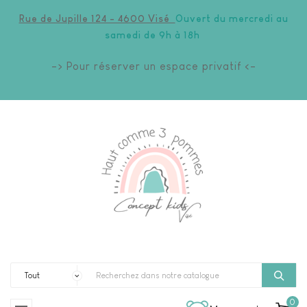
Rue de Jupille 124 - 4600 Visé
Ouvert du mercredi au
samedi de 9h à 18h
-> Pour réserver un espace privatif <-
0