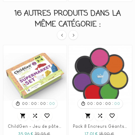
16 AUTRES PRODUITS DANS LA
MÊME CATÉGORIE :


:
:
:
:
:
:
00
00
00
00
00
00
00
00






ChildGen - Jeu de pâte à modeler ChildGen - Supermarché
Pack 8 Encreurs Géants Ronds Crealign'
Prix
Prix
Prix
Prix
35,96 €
39,95 €
17,01 €
18,90 €