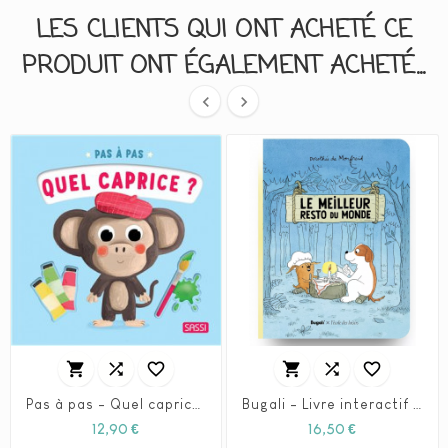
LES CLIENTS QUI ONT ACHETÉ CE
PRODUIT ONT ÉGALEMENT ACHETÉ...








Pas à pas - Quel caprice ? - SASSI
Bugali - Livre interactif - Le meilleur resto du monde (5+)
Prix
Prix
12,90 €
16,50 €