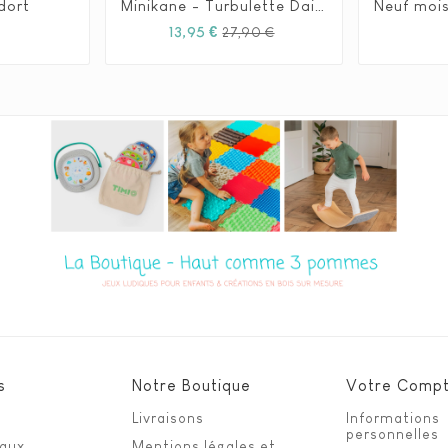
 dort
Minikane - Turbulette Daisy Colomba







Prix
Prix
Prix
13,95 €
27,90 €
habituel
s
Notre Boutique
Votre Comp
Livraisons
Informations
personnelles
eaux
Mentions légales et