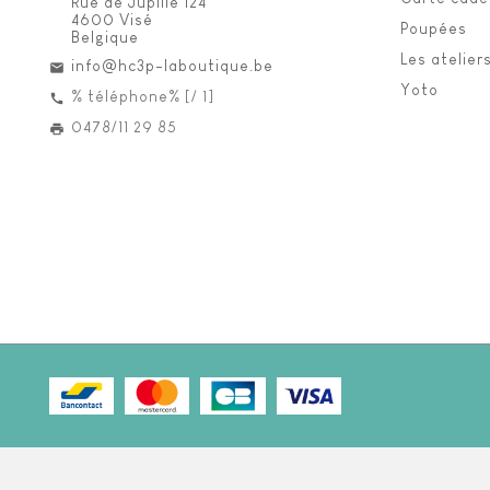
Rue de Jupille 124
4600 Visé
Poupées
Belgique
Les atelier
info@hc3p-laboutique.be
Yoto
% téléphone% [/ 1]
0478/11 29 85