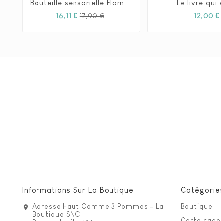
Bouteille sensorielle Flamant Rose - Petit Boum
Le livre qui






Prix
Prix
16,11 €
12,00 €
17,90 €
habituel
Informations Sur La Boutique
Catégorie
Adresse
Haut Comme 3 Pommes - La
Boutique
Boutique SNC
Carte cad