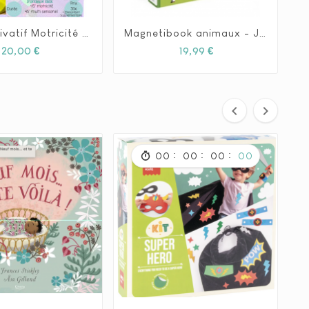
Espace Privatif Motricité - Formule Simple
Magnetibook animaux - Janod







Prix
Prix
20,00 €
19,99 €


:
:
:
00
00
00
00