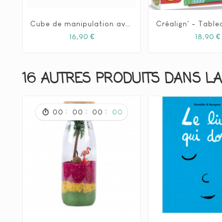
Cube de manipulation avec balles - LUDI






Prix
16,90 €
18,90 €
16 AUTRES PRODUITS DANS LA
:
:
:
00
00
00
00