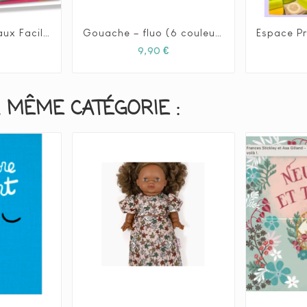
Créalign' - Tableaux Faciles, Peinture au doigt "Animaux colorés"
Gouache – fluo (6 couleurs) – 25 ml







Prix
Prix
9,90 €
 MÊME CATÉGORIE :