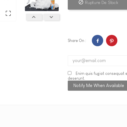

Rupture De Stock



Share On :
Enim quis fugiat consequat e
deserunt.
Notify Me When Available