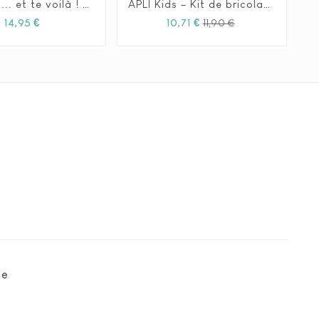
Neuf mois... et te voilà ! - Kimane
APLI Kids – Kit de bricolage costume – Super-héros







Prix
Prix
Prix
14,95 €
10,71 €
11,90 €
habituel
te