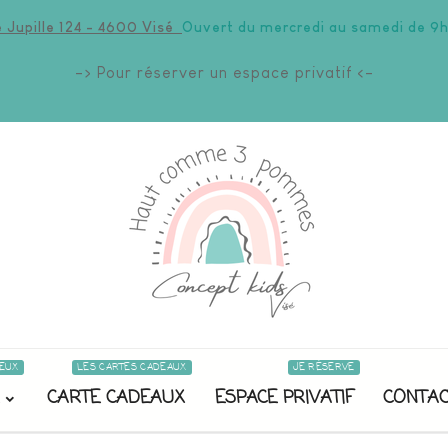
 Jupille 124 - 4600 Visé
Ouvert du mercredi au samedi de 9h
-> Pour réserver un espace privatif <-
EUX
LES CARTES CADEAUX
JE RÉSERVE
CARTE CADEAUX
ESPACE PRIVATIF
CONTAC