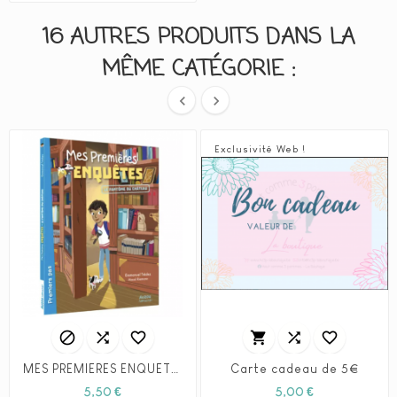
16 AUTRES PRODUITS DANS LA
MÊME CATÉGORIE :


Exclusivité Web !






MES PREMIÈRES ENQUÊTES - TOME 1 - LE FANTOME DU CHATEAU
Carte cadeau de 5€
Prix
Prix
5,50 €
5,00 €