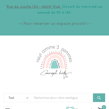
Rue de Jupille 124 - 4600 Visé
Ouvert du mercredi au
samedi de 9h à 18h
-> Pour réserver un espace privatif <-
0