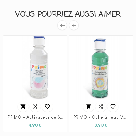
VOUS POURRIEZ AUSSI AIMER








PRIMO - Activateur de Slime (240ml)
PRIMO - Colle à l'eau Verte (240ml) pour slime
Prix
Prix
4,90 €
3,90 €