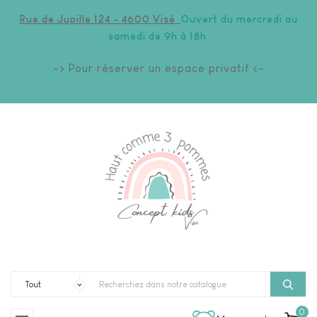
Rue de Jupille 124 - 4600 Visé
Ouvert du mercredi au
samedi de 9h à 18h
-> Pour réserver un espace privatif <-
0