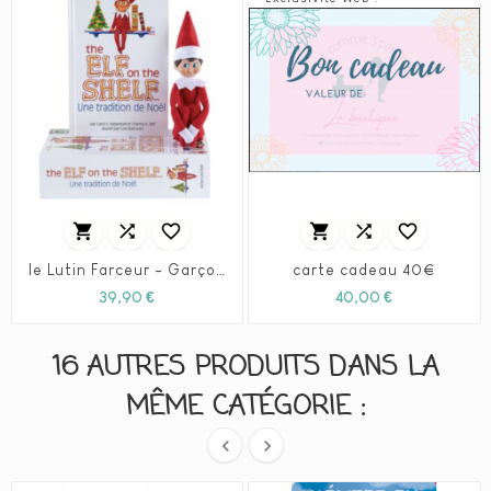






le Lutin Farceur - Garçon Français
carte cadeau 40€
Prix
Prix
39,90 €
40,00 €
16 AUTRES PRODUITS DANS LA
MÊME CATÉGORIE :

