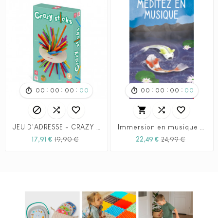
:
:
:
:
:
:
00
00
00
00
00
00
00
00






JEU D'ADRESSE - CRAZY STICKS - JANOD
Immersion en musique - YOTO
Prix
Prix
Prix
Prix
17,91 €
19,90 €
22,49 €
24,99 €
habituel
habituel